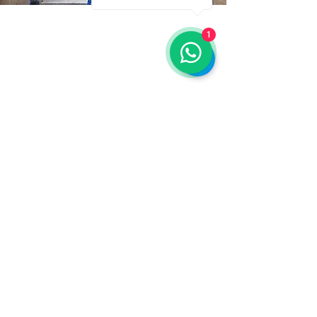
1
Restez connecté
Email
*
Yes, subscribe me to your 
newsletter.
*