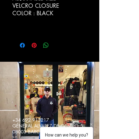
VELCRO CLOSURE
COLOR : BLACK
+34 692 915217
GÉNÉRAL ALVAREZ DE CASTRO 5
08003 BARCELONE, ESPAGNE
How can we help you?