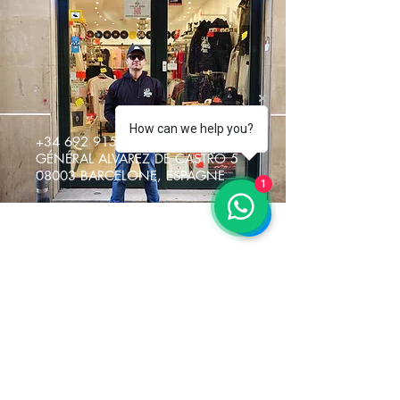
How can we help you?
+34 692 915217
GÉNÉRAL ALVAREZ DE CASTRO 5
08003 BARCELONE, ESPAGNE
1