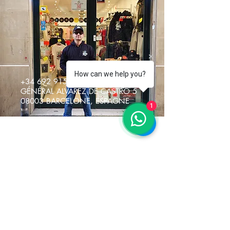
How can we help you?
+34 692 915217
GÉNÉRAL ALVAREZ DE CASTRO 5
08003 BARCELONE, ESPAGNE
1