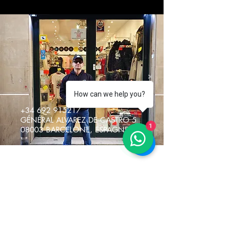
How can we help you?
+34 692 915217
GÉNÉRAL ALVAREZ DE CASTRO 5
1
08003 BARCELONE, ESPAGNE