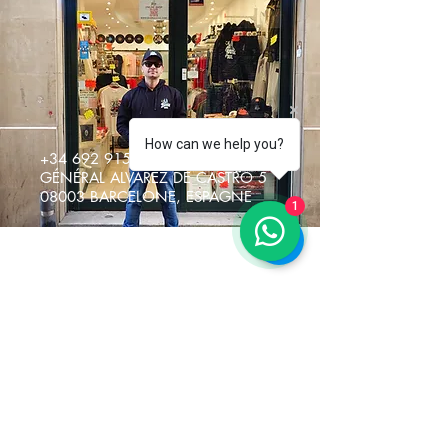
How can we help you?
+34 692 915217
GÉNÉRAL ALVAREZ DE CASTRO 5
08003 BARCELONE, ESPAGNE
1