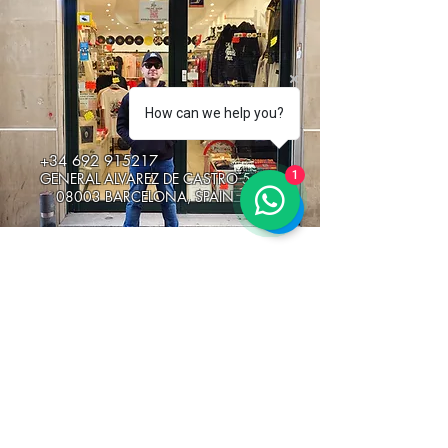
How can we help you?
+34 692 915217
1
GENERAL ALVAREZ DE CASTRO 5
08003 BARCELONA, SPAIN