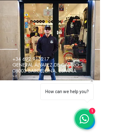
+34 692 915217
GENERAL ÁLVAREZ DE CASTRO 5
08003 BARCELONA, ESPAÑA
How can we help you?
1