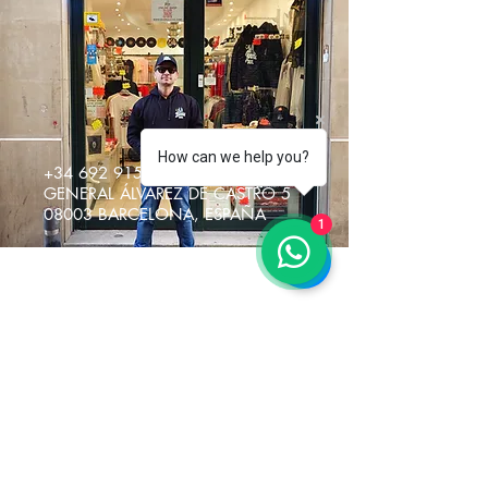
How can we help you?
+34 692 915217
GENERAL ÁLVAREZ DE CASTRO 5
08003 BARCELONA, ESPAÑA
1