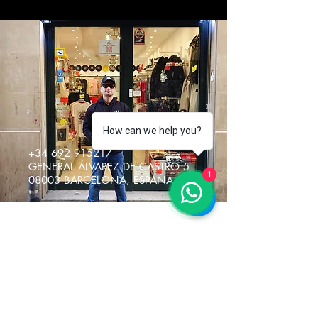
How can we help you?
+34 692 915217
GENERAL ÁLVAREZ DE CASTRO 5
1
08003 BARCELONA, ESPAÑA