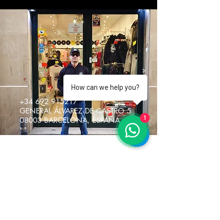
How can we help you?
+34 692 915217
GENERAL ÁLVAREZ DE CASTRO 5
1
08003 BARCELONA, ESPAÑA